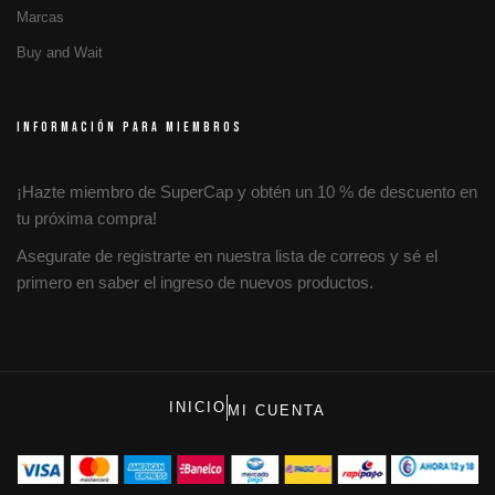
Marcas
Buy and Wait
INFORMACIÓN PARA MIEMBROS
¡Hazte miembro de SuperCap y obtén un 10 % de descuento en
tu próxima compra!
Asegurate de registrarte en nuestra lista de correos y sé el
primero en saber el ingreso de nuevos productos.
INICIO
MI CUENTA