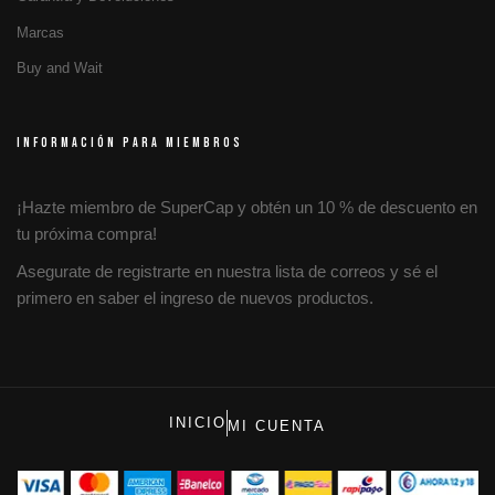
Marcas
Buy and Wait
INFORMACIÓN PARA MIEMBROS
¡Hazte miembro de SuperCap y obtén un 10 % de descuento en
tu próxima compra!
Asegurate de registrarte en nuestra lista de correos y sé el
primero en saber el ingreso de nuevos productos.
INICIO
MI CUENTA