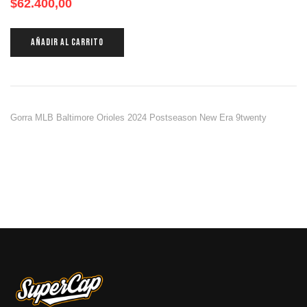
$
62.400,00
AÑADIR AL CARRITO
Gorra MLB Baltimore Orioles 2024 Postseason New Era 9twenty