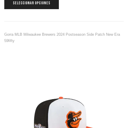
SELECCIONAR OPCIONES
Gorra MLB Milwaukee Brewers 2024 Postseason Side Patch New Era
59fifty