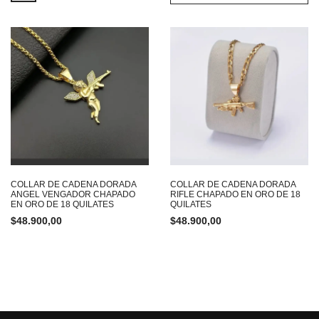
COLLAR DE CADENA DORADA
COLLAR DE CADENA DORADA
ANGEL VENGADOR CHAPADO
RIFLE CHAPADO EN ORO DE 18
EN ORO DE 18 QUILATES
QUILATES
$
48.900,00
$
48.900,00