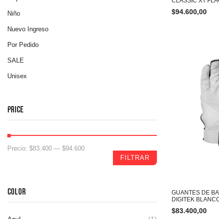
CLASSIC XT FL
$
94.600,00
Niño
Nuevo Ingreso
Por Pedido
SALE
Unisex
PRICE
Precio:
$83.400
—
$94.600
FILTRAR
COLOR
GUANTES DE BA
DIGITEK BLANC
$
83.400,00
Azul
(1)