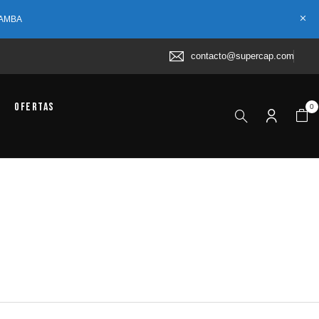
 AMBA
contacto@supercap.com
Ofertas
0