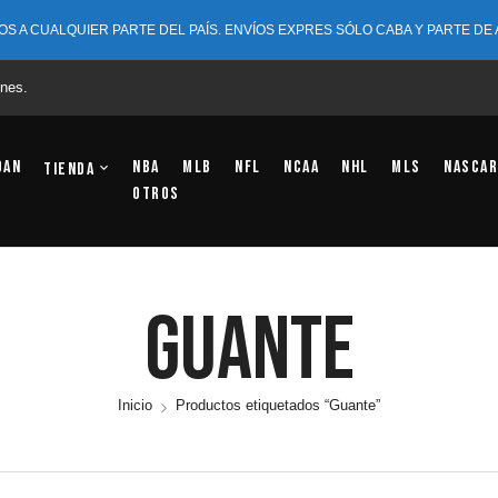
OS A CUALQUIER PARTE DEL PAÍS. ENVÍOS EXPRES SÓLO CABA Y PARTE DE
nes.
dan
NBA
MLB
NFL
NCAA
NHL
MLS
NASCAR
Tienda
OTROS
Guante
Inicio
Productos etiquetados “Guante”