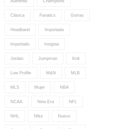
Authentic
Champions
Clásica
Fanatics
Gorras
Headband
Importada
Importado
Insignia
Jordan
Jumpman
Knit
Low Profile
M&N
MLB
MLS
Mujer
NBA
NCAA
New Era
NFL
NHL
NIke
Nuevo