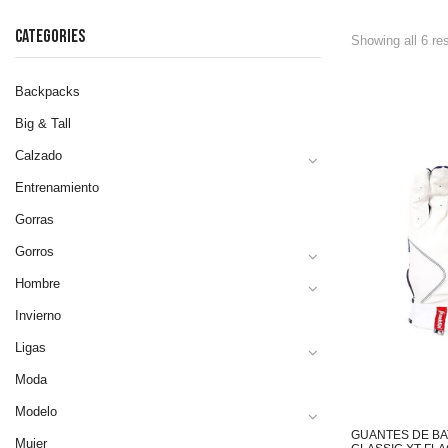
CATEGORIES
Showing all 6 re
Backpacks
Big & Tall
Calzado
Entrenamiento
Gorras
Gorros
Hombre
Invierno
Ligas
Moda
Modelo
GUANTES DE BA
Mujer