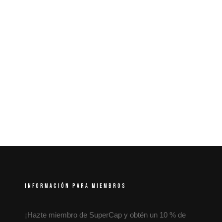
INFORMACIÓN PARA MIEMBROS
¡Hazte miembro de SuperCap y obtén un 10 % de