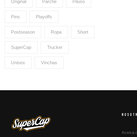
Original
Parche
Piluso
Pins
Playoffs
Postseason
Ropa
Short
SuperCap
Trucker
Unisex
Vinchas
NOSOT
Acerca 