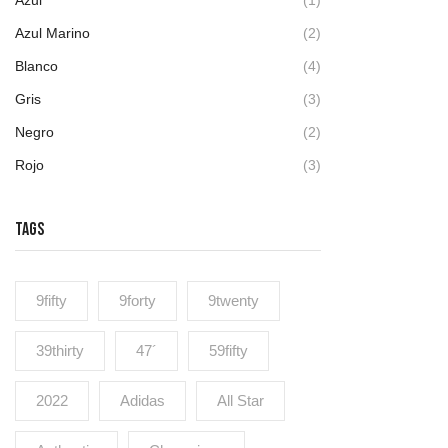
Azul Marino
(2)
Blanco
(4)
Gris
(3)
Negro
(2)
Rojo
(3)
TAGS
9fifty
9forty
9twenty
39thirty
47´
59fifty
2022
Adidas
All Star