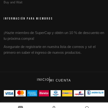
Buy and Wait
INFORMACIÓN PARA MIEMBROS
¡Hazte miembro de SuperCap y obtén un 10 % de descuento en
tu próxima compra!
Asegurate de registrarte en nuestra lista de correos y sé el
primero en saber el ingreso de nuevos productos.
INICIO
MI CUENTA