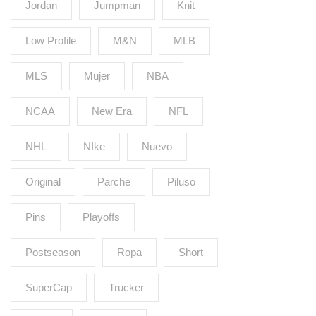
Jordan
Jumpman
Knit
Low Profile
M&N
MLB
MLS
Mujer
NBA
NCAA
New Era
NFL
NHL
NIke
Nuevo
Original
Parche
Piluso
Pins
Playoffs
Postseason
Ropa
Short
SuperCap
Trucker