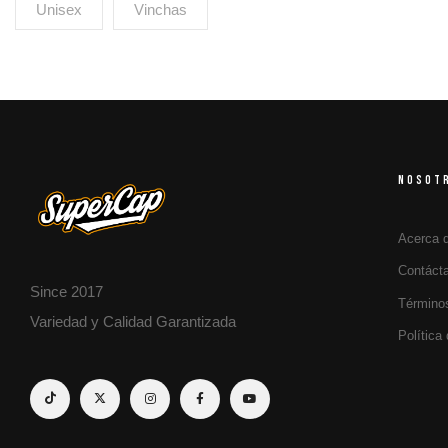
Unisex
Vinchas
NOSOT
Acerca 
Contáct
Since 2017
Término
Variedad y Calidad Garantizada
Política