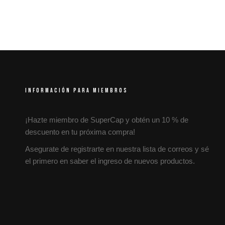
INFORMACIÓN PARA MIEMBROS
¡Hazte miembro de SuperCap y obtén un 10 % de
descuento en tu próxima compra!
Asegurate de registrarte en nuestra lista de correos y sé
el primero en saber el ingreso de nuevos productos.