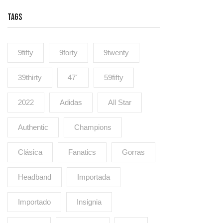
TAGS
9fifty
9forty
9twenty
39thirty
47´
59fifty
2022
Adidas
All Star
Authentic
Champions
Clásica
Fanatics
Gorras
Headband
Importada
Importado
Insignia