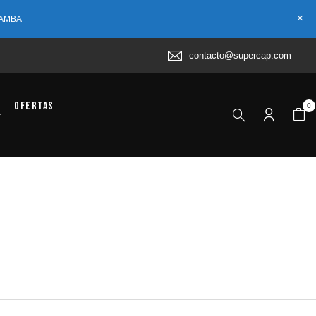
 AMBA
contacto@supercap.com
Ofertas
0