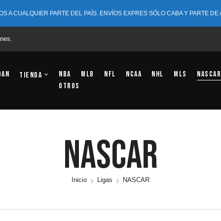
OS A CUALQUIER PARTE DEL PAÍS. ENVÍOS EXPRES SÓLO CABA Y PARTE DE
nes.
dan
NBA
MLB
NFL
NCAA
NHL
MLS
NASCAR
Tienda
OTROS
NASCAR
Inicio
Ligas
NASCAR