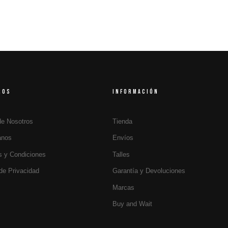
ROS
INFORMACIÓN
de Nosotros
Tienda
anos
Envíos
s y Condiciones
Talles
 de Privacidad
Garantía y Devoluciones
Marcas
Buy and Wait