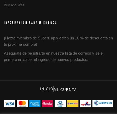
Buy and Wait
INFORMACIÓN PARA MIEMBROS
¡Hazte miembro de SuperCap y obtén un 10 % de descuento en
tu próxima compra!
Asegurate de registrarte en nuestra lista de correos y sé el
primero en saber el ingreso de nuevos productos.
INICIO
MI CUENTA