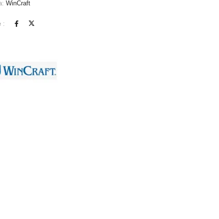
a:
WinCraft
 :