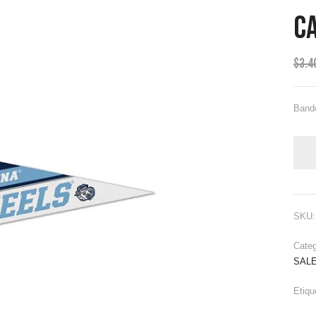
Ca
$
3.4
Bande
SKU
Categ
SAL
Etiqu