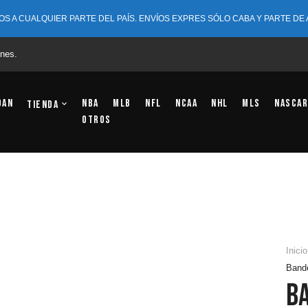
OS A CUALQUIER PARTE DEL PAÍS. ENVÍOS EXPRES SÓLO CABA Y PARTE DE
nes.
dan
NBA
MLB
NFL
NCAA
NHL
MLS
NASCAR
Tienda
OTROS
Inicio
Bande
B