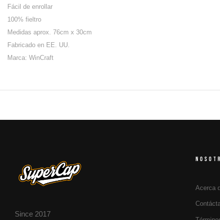
Fácil de enrollar
100% fieltro
Medidas aprox. 76cm x 30cm
Fabricado en EE. UU.
Marca: WinCraft
NOSOT
Acerca 
Contáct
Since 2017
Término