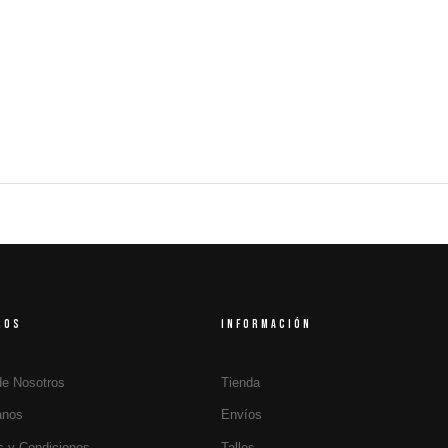
ROS
INFORMACIÓN
de Nosotros
Tienda
anos
Envíos
s y Condiciones
Talles