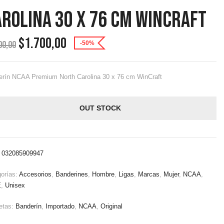
rolina 30 X 76 Cm WinCraft
$
1.700,00
00,00
-50%
rín NCAA Premium North Carolina 30 x 76 cm WinCraft
OUT STOCK
:
032085909947
orías:
Accesorios
,
Banderines
,
Hombre
,
Ligas
,
Marcas
,
Mujer
,
NCAA
,
E
,
Unisex
etas:
Banderín
,
Importado
,
NCAA
,
Original