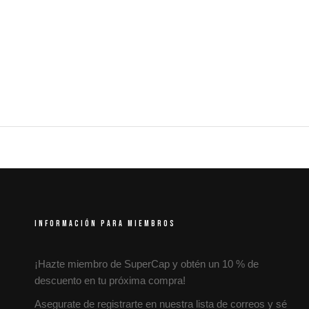
INFORMACIÓN PARA MIEMBROS
¡Hazte miembro de SuperCap y obtén un 10 % de
descuento en tu próxima compra!
Asegurate de registrarte en nuestra lista de correos y sé