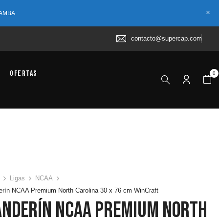
 AMBA
contacto@supercap.com
Ofertas
0
Ligas
NCAA
rín NCAA Premium North Carolina 30 x 76 cm WinCraft
anderín NCAA Premium North