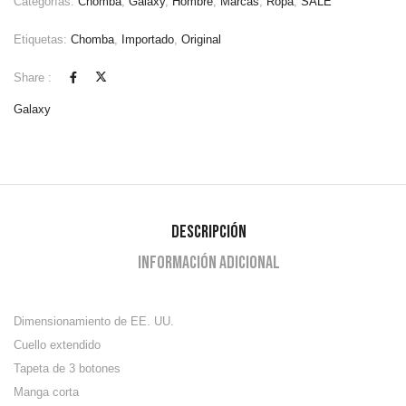
Categorías:
Chomba
,
Galaxy
,
Hombre
,
Marcas
,
Ropa
,
SALE
Etiquetas:
Chomba
,
Importado
,
Original
Share :
Galaxy
Descripción
Información adicional
Dimensionamiento de EE. UU.
Cuello extendido
Tapeta de 3 botones
Manga corta