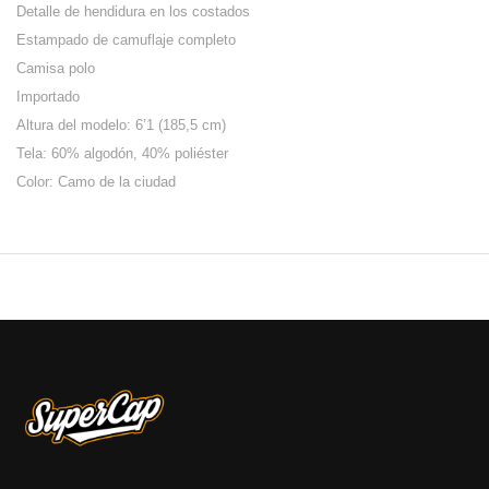
Detalle de hendidura en los costados
Estampado de camuflaje completo
Camisa polo
Importado
Altura del modelo: 6’1 (185,5 cm)
Tela: 60% algodón, 40% poliéster
Color: Camo de la ciudad