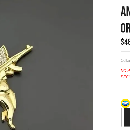
A
Or
$
4
Colla
NO 
DEC