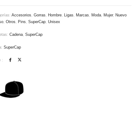
orías:
Accesorios
,
Gorras
,
Hombre
,
Ligas
,
Marcas
,
Moda
,
Mujer
,
Nuevo
so
,
Otros
,
Pins
,
SuperCap
,
Unisex
etas:
Cadena
,
SuperCap
a:
SuperCap
 :