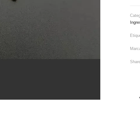
Categ
Ingre
Etiqu
Marc
Share