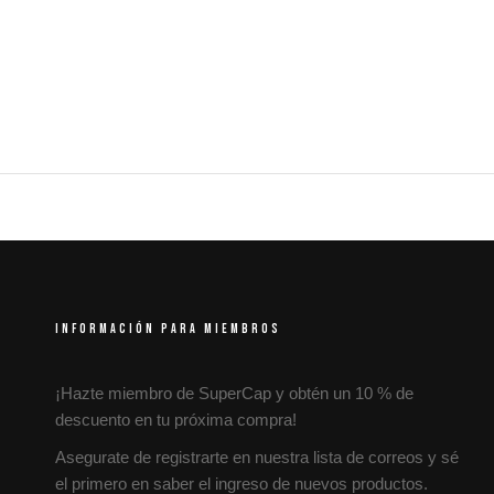
INFORMACIÓN PARA MIEMBROS
¡Hazte miembro de SuperCap y obtén un 10 % de
descuento en tu próxima compra!
Asegurate de registrarte en nuestra lista de correos y sé
el primero en saber el ingreso de nuevos productos.