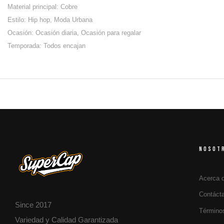
Material principal: Cobre
Estilo: Hip hop, Moda Urbana
Ocasión: Ocasión diaria, Ocasión para regalar
Temporada: Todos encajan
NOSOT
Acerca 
Contáct
Since 2017
Término
Variedad y Calidad Garantizada