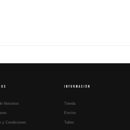
ROS
INFORMACIÓN
de Nosotros
Tienda
anos
Envíos
s y Condiciones
Talles