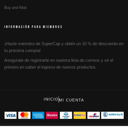
Buy and Wait
INFORMACIÓN PARA MIEMBROS
¡Hazte miembro de SuperCap y obtén un 10 % de descuento en
tu próxima compra!
Asegurate de registrarte en nuestra lista de correos y sé el
primero en saber el ingreso de nuevos productos.
INICIO
MI CUENTA