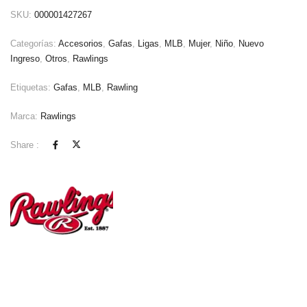
SKU:
000001427267
Categorías:
Accesorios
,
Gafas
,
Ligas
,
MLB
,
Mujer
,
Niño
,
Nuevo
Ingreso
,
Otros
,
Rawlings
Etiquetas:
Gafas
,
MLB
,
Rawling
Marca:
Rawlings
Share :