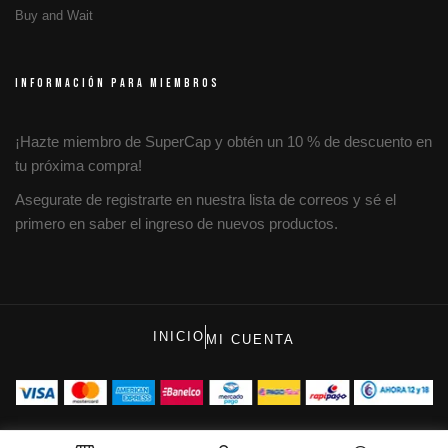
Buy and Wait
INFORMACIÓN PARA MIEMBROS
¡Hazte miembro de SuperCap y obtén un 10 % de descuento en
tu próxima compra!
Asegurate de registrarte en nuestra lista de correos y sé el
primero en saber el ingreso de nuevos productos.
INICIO
MI CUENTA