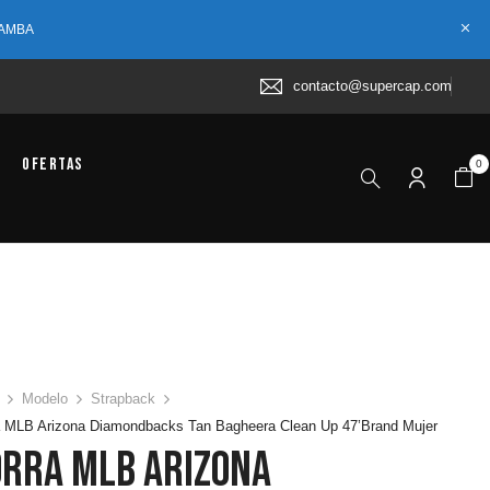
 AMBA
contacto@supercap.com
Ofertas
0
Modelo
Strapback
a MLB Arizona Diamondbacks Tan Bagheera Clean Up 47’Brand Mujer
orra MLB Arizona