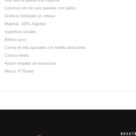
Una talla le queda a la mayoría
Construcción de seis paneles con ojales
Gráficos bordados en relieve
Material: 100% Algodón
Superficie lavable
Billete curvo
Correa de tela ajustable con hebilla deslizante
Corona media
Ajuste relajado sin estructura
Marca: 47’Brand
NOSOT