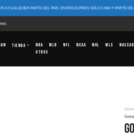
OS A CUALQUIER PARTE DEL PAÍS. ENVÍOS EXPRES SÓLO CABA Y PARTE DE
nes.
dan
NBA
MLB
NFL
NCAA
NHL
MLS
NASCAR
Tienda
OTROS
Inicio
Gorr
G