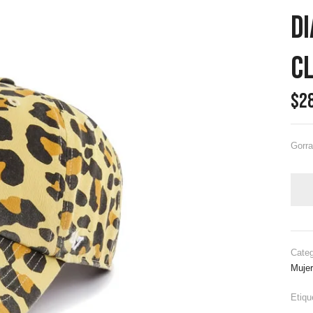
D
C
$
2
Gorr
Cate
Mujer
Etiqu