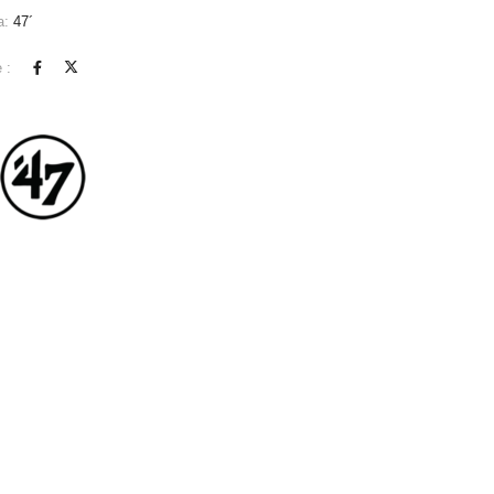
a:
47´
 :