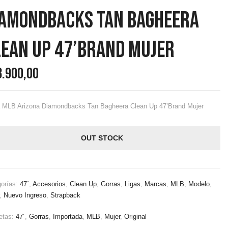
iamondbacks Tan Bagheera
lean Up 47’Brand Mujer
8.900,00
a MLB Arizona Diamondbacks Tan Bagheera Clean Up 47’Brand Mujer
OUT STOCK
gorías:
47´
,
Accesorios
,
Clean Up
,
Gorras
,
Ligas
,
Marcas
,
MLB
,
Modelo
,
,
Nuevo Ingreso
,
Strapback
etas:
47´
,
Gorras
,
Importada
,
MLB
,
Mujer
,
Original