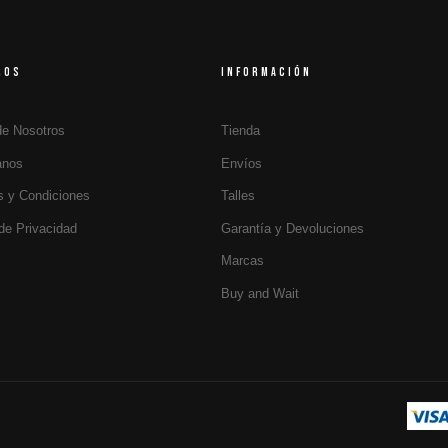
ROS
INFORMACIÓN
de Nosotros
Tienda
anos
Envíos
s y Condiciones
Talles
 de Privacidad
Garantía y Devoluciones
Marcas
Buy and Wait