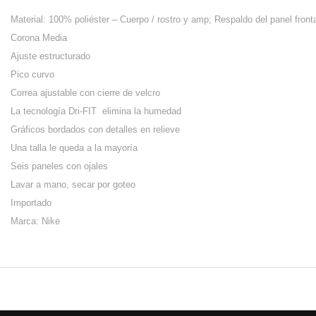
Material: 100% poliéster – Cuerpo / rostro y amp; Respaldo del panel fron
Corona Media
Ajuste estructurado
Pico curvo
Correa ajustable con cierre de velcro
La tecnología Dri-FIT elimina la humedad
Gráficos bordados con detalles en relieve
Una talla le queda a la mayoría
Seis paneles con ojales
Lavar a mano, secar por goteo
Importado
Marca: Nike