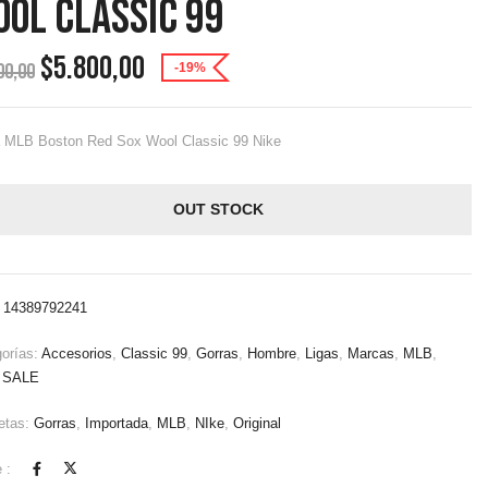
ol Classic 99
$
5.800,00
00,00
-19%
a MLB Boston Red Sox Wool Classic 99 Nike
OUT STOCK
:
14389792241
orías:
Accesorios
,
Classic 99
,
Gorras
,
Hombre
,
Ligas
,
Marcas
,
MLB
,
,
SALE
etas:
Gorras
,
Importada
,
MLB
,
NIke
,
Original
 :