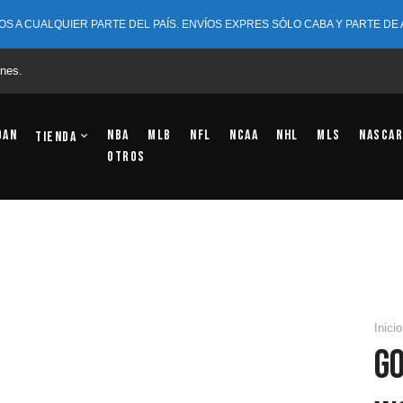
OS A CUALQUIER PARTE DEL PAÍS. ENVÍOS EXPRES SÓLO CABA Y PARTE DE
nes.
dan
NBA
MLB
NFL
NCAA
NHL
MLS
NASCAR
Tienda
OTROS
Inicio
G