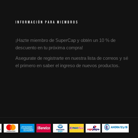
INFORMACIÓN PARA MIEMBROS
¡Hazte miembro de SuperCap y obtén un 10 % de
descuento en tu próxima compra!
Asegurate de registrarte en nuestra lista de correos y sé
el primero en saber el ingreso de nuevos productos.