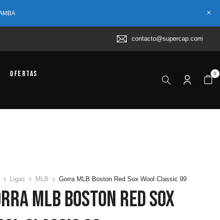
 AMBA
contacto@supercap.com
Ofertas
0
Ligas
MLB
Gorra MLB Boston Red Sox Wool Classic 99
orra MLB Boston Red Sox