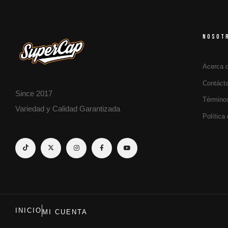
NOSOT
Acerca 
Contáct
Since 2017
Término
Variedad y Calidad Garantizada
Política
INICIO
MI CUENTA