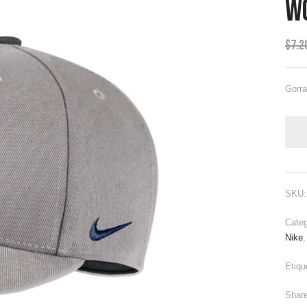
Wo
$
7.2
Gorr
SKU
Categ
Nike
Etiqu
Share