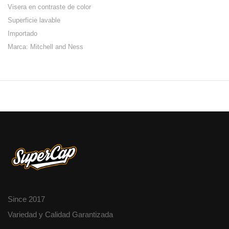
Visera en contraste de color
Superficie lavable
Importado
Marca: Mitchell and Ness
Since 2017
Variedad y Calidad Garantizada