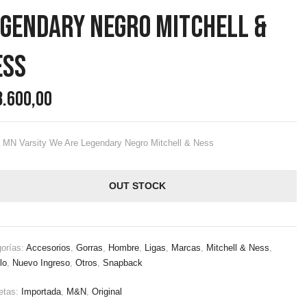
egendary Negro Mitchell &
ess
8.600,00
 MN Varsity We Are Legendary Negro Mitchell & Ness
OUT STOCK
orías:
Accesorios
,
Gorras
,
Hombre
,
Ligas
,
Marcas
,
Mitchell & Ness
,
lo
,
Nuevo Ingreso
,
Otros
,
Snapback
etas:
Importada
,
M&N
,
Original