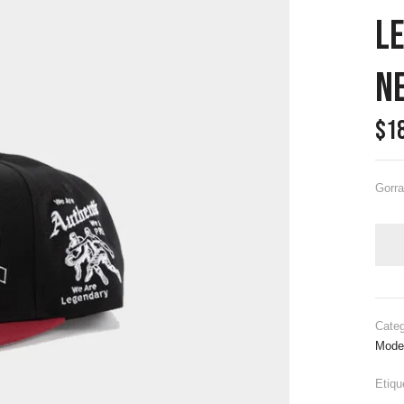
L
N
$
1
Gorra
Categ
Mode
Etiqu