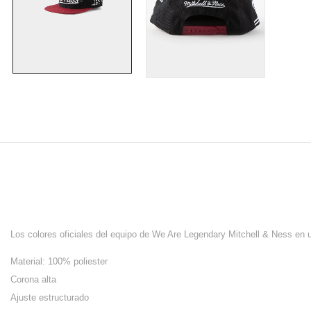
Los colores oficiales del equipo de We Are Legendary Mitchell & Ness en u
Material: 100% poliester
Corona alta
Ajuste estructurado