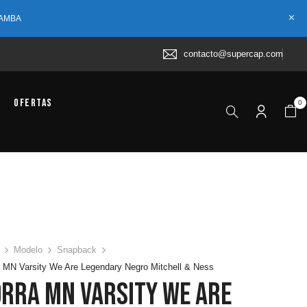
 AMBA
contacto@supercap.com
Ofertas
0
Modelo
Snapback
 MN Varsity We Are Legendary Negro Mitchell & Ness
orra MN Varsity We Are