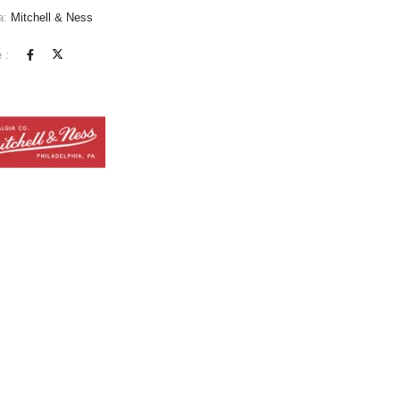
a:
Mitchell & Ness
 :