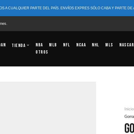
OS A CUALQUIER PARTE DEL PAÍS. ENVÍOS EXPRES SÓLO CABA Y PARTE DE
nes.
dan
NBA
MLB
NFL
NCAA
NHL
MLS
NASCAR
Tienda
OTROS
Inicio
Gorra
G