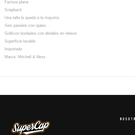
Factura plana
Snapback
Una talla le queda a la mayoría
Seis paneles con ojales
Gráficos bordados con detalles en relieve
Superficie lavable
Importado
Marca: Mitchell & Ness
NOSOT