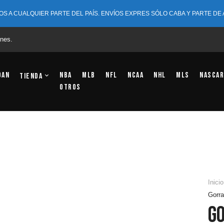
OS A CUALQUIER PARTE DEL PAÍS. ENVÍOS EXPRES SÓLO CABA Y PARTE DE
nes.
dan
NBA
MLB
NFL
NCAA
NHL
MLS
NASCAR
Tienda
OTROS
Inicio
Gorra
Go