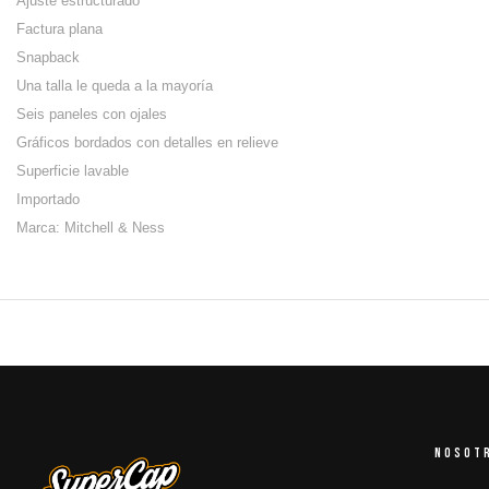
Ajuste estructurado
Factura plana
Snapback
Una talla le queda a la mayoría
Seis paneles con ojales
Gráficos bordados con detalles en relieve
Superficie lavable
Importado
Marca: Mitchell & Ness
NOSOT