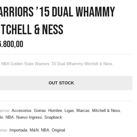
arriors ’15 Dual Whammy
tchell & Ness
6.800,00
 NBA Golden State Warriors ’15 Dual Whammy Mitchell & Ness
OUT STOCK
orías:
Accesorios
,
Gorras
,
Hombre
,
Ligas
,
Marcas
,
Mitchell & Ness
,
lo
,
NBA
,
Nuevo Ingreso
,
Snapback
etas:
Importada
,
M&N
,
NBA
,
Original