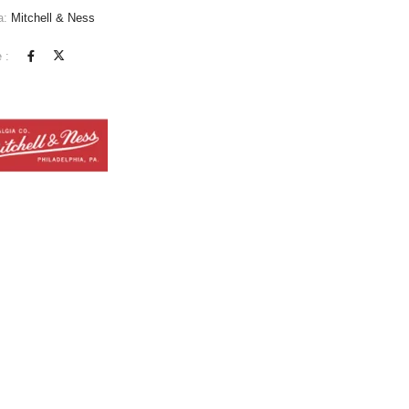
a:
Mitchell & Ness
 :