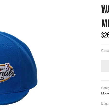
W
Mi
$
2
Gorra
Categ
Mode
Etiqu