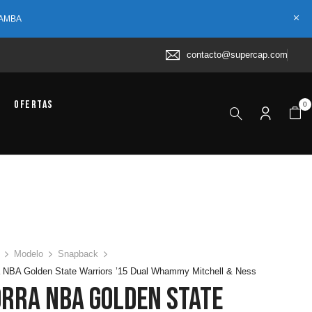
 AMBA
contacto@supercap.com
Ofertas
0
Modelo
Snapback
 NBA Golden State Warriors ’15 Dual Whammy Mitchell & Ness
rra NBA Golden State