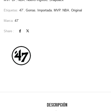
Etiquetas:
47´
,
Gorras
,
Importada
,
MVP
,
NBA
,
Original
Marca:
47´
Share :
Descripción