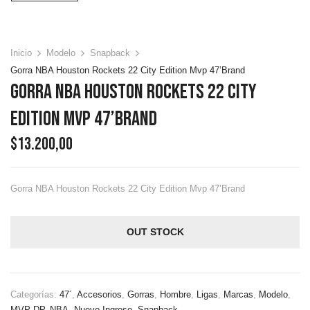
Inicio
Modelo
Snapback
Gorra NBA Houston Rockets 22 City Edition Mvp 47’Brand
Gorra NBA Houston Rockets 22 City
Edition Mvp 47’Brand
$
13.200,00
Gorra NBA Houston Rockets 22 City Edition Mvp 47’Brand
OUT STOCK
Categorías:
47´
,
Accesorios
,
Gorras
,
Hombre
,
Ligas
,
Marcas
,
Modelo
,
MVP DP
,
NBA
,
Nuevo Ingreso
,
Snapback