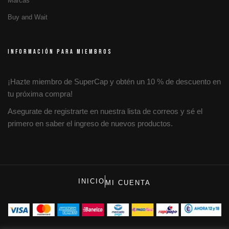
Marcas
Buy and Wait
INFORMACIÓN PARA MIEMBROS
¡Hazte miembro de SuperCap y obtén un 10 % de descuento en
tu próxima compra!
Asegurate de registrarte en nuestra lista de correos y sé el
primero en saber el ingreso de nuevos productos.
INICIO
MI CUENTA