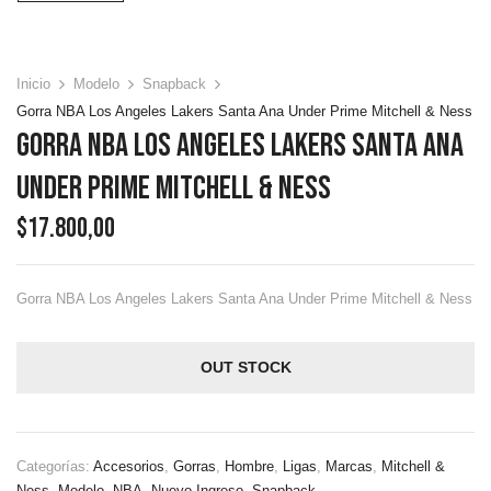
Inicio
Modelo
Snapback
Gorra NBA Los Angeles Lakers Santa Ana Under Prime Mitchell & Ness
Gorra NBA Los Angeles Lakers Santa Ana
Under Prime Mitchell & Ness
$
17.800,00
Gorra NBA Los Angeles Lakers Santa Ana Under Prime Mitchell & Ness
OUT STOCK
Categorías:
Accesorios
,
Gorras
,
Hombre
,
Ligas
,
Marcas
,
Mitchell &
Ness
,
Modelo
,
NBA
,
Nuevo Ingreso
,
Snapback