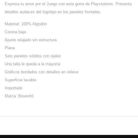
Expresa tu amor por el Juego con esta gorra de Playstations. Presenta
detalles audaces del logotipo en los paneles frontales.
Material: 100% Algodón
Corona baja
Ajuste relajado sin estructura
Plana
Seis paneles sólidos con ojales
Una talla le queda a la mayoría
Gráficos bordados con detalles en relieve
Superficie lavable
Importado
Marca: Bioworld