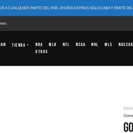
OS A CUALQUIER PARTE DEL PAÍS. ENVÍOS EXPRES SÓLO CABA Y PARTE DE
nes.
dan
NBA
MLB
NFL
NCAA
NHL
MLS
NASCAR
Tienda
OTROS
Inicio
Gorr
G