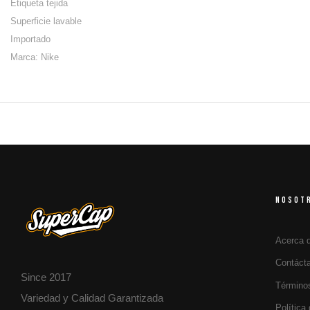
Etiqueta tejida
Superficie lavable
Importado
Marca: Nike
NOSOT
Acerca 
Contáct
Since 2017
Término
Variedad y Calidad Garantizada
Política