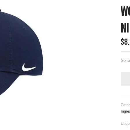
W
Ni
$
8
Gorr
Categ
Ingre
Etiqu