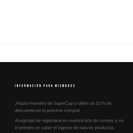
INFORMACIÓN PARA MIEMBROS
¡Hazte miembro de SuperCap y obtén un 10 % de
descuento en tu próxima compra!
Asegurate de registrarte en nuestra lista de correos y sé
el primero en saber el ingreso de nuevos productos.