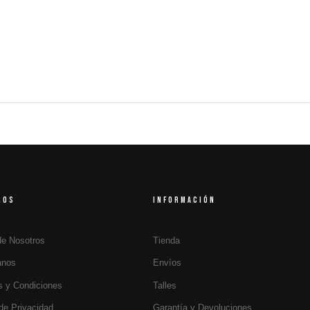
ROS
INFORMACIÓN
de Nosotros
Tienda
anos
Envíos
s y Condiciones
Talles
 de Privacidad
Garantía y Devoluciones