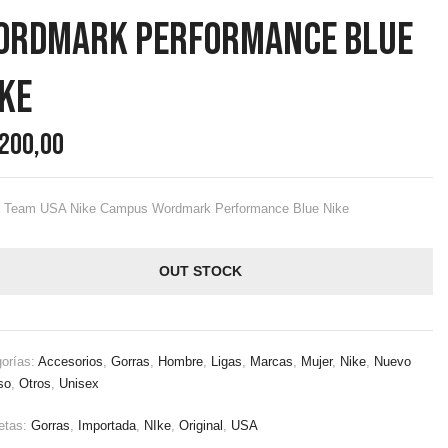
ordmark Performance Blue
ke
.200,00
a Team USA Nike Campus Wordmark Performance Blue Nike
OUT STOCK
orías:
Accesorios
,
Gorras
,
Hombre
,
Ligas
,
Marcas
,
Mujer
,
Nike
,
Nuevo
so
,
Otros
,
Unisex
etas:
Gorras
,
Importada
,
NIke
,
Original
,
USA