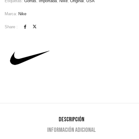
Etiquetas:
Gorras
,
Importada
,
NIke
,
Original
,
USA
Marca:
Nike
Share :
Descripción
Información adicional