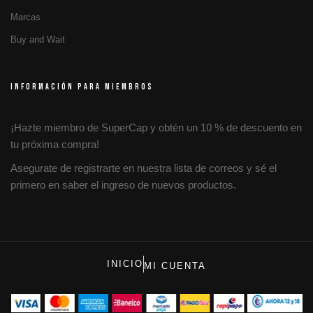
Marcas
Buy and Wait
INFORMACIÓN PARA MIEMBROS
¡Hazte miembro de SuperCap y obtén un 10 % de descuento en
tu próxima compra!
Asegurate de registrarte en nuestra lista de correos y sé el
primero en saber el ingreso de nuevos productos.
INICIO
MI CUENTA