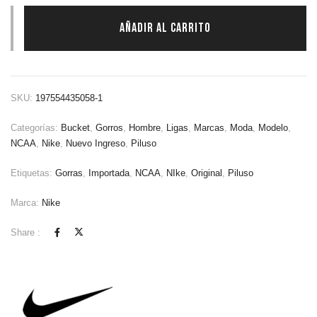
AÑADIR AL CARRITO
SKU:
197554435058-1
Categorías:
Bucket
,
Gorros
,
Hombre
,
Ligas
,
Marcas
,
Moda
,
Modelo
,
NCAA
,
Nike
,
Nuevo Ingreso
,
Piluso
Etiquetas:
Gorras
,
Importada
,
NCAA
,
NIke
,
Original
,
Piluso
Marca:
Nike
Share :