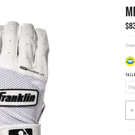
M
$
8
Guant
TALL