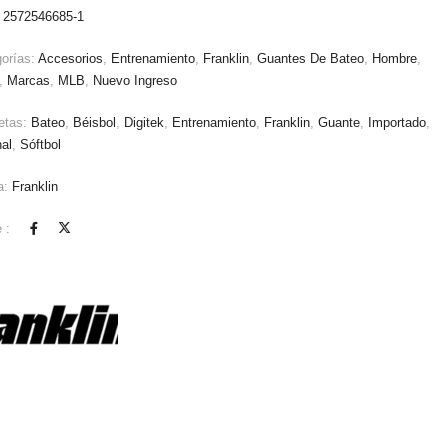
:
2572546685-1
orías:
Accesorios
,
Entrenamiento
,
Franklin
,
Guantes De Bateo
,
Hombre
,
,
Marcas
,
MLB
,
Nuevo Ingreso
etas:
Bateo
,
Béisbol
,
Digitek
,
Entrenamiento
,
Franklin
,
Guante
,
Importado
,
nal
,
Sóftbol
a:
Franklin
 :