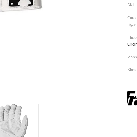
SKU
Categ
Ligas
Etiqu
Origi
Marc
Share