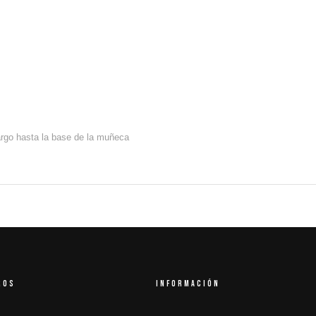
argo hasta la base de la muñeca
ROS
INFORMACIÓN