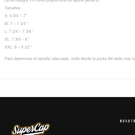
La tecnología Tri-Curve proporciona un ajuste perfecto
Tamaños
S: 6 3/4 “- 7”
M: 7 – 7 1/4 “
L: 7 1/4 – 7 3/4 “
XL: 7 3/4 – 8 “
XXL: 8 – 8 1/2 “
Para determinar el tamaño adecuado, mida desde la punta del dedo más l
NOSOT