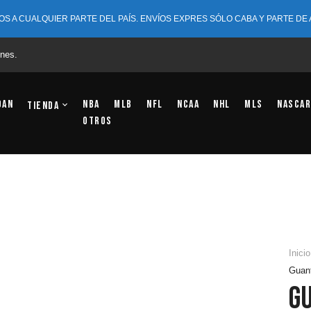
OS A CUALQUIER PARTE DEL PAÍS. ENVÍOS EXPRES SÓLO CABA Y PARTE DE
nes.
dan
NBA
MLB
NFL
NCAA
NHL
MLS
NASCAR
Tienda
OTROS
Inicio
Guant
Gu