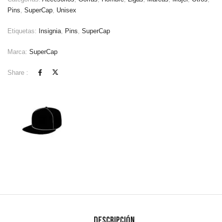
Pins
,
SuperCap
,
Unisex
Etiquetas:
Insignia
,
Pins
,
SuperCap
Marca:
SuperCap
Share :
Descripción