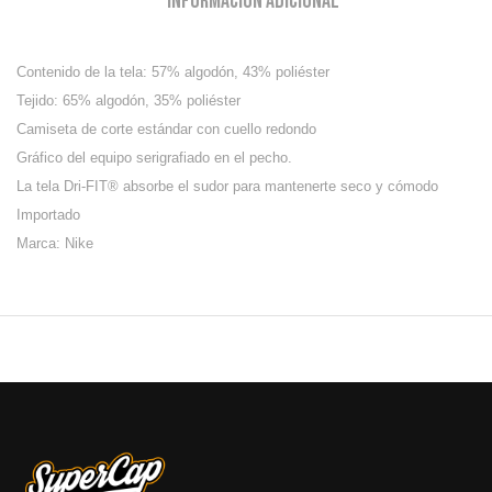
Información adicional
Contenido de la tela: 57% algodón, 43% poliéster
Tejido: 65% algodón, 35% poliéster
Camiseta de corte estándar con cuello redondo
Gráfico del equipo serigrafiado en el pecho.
La tela Dri-FIT® absorbe el sudor para mantenerte seco y cómodo
Importado
Marca: Nike