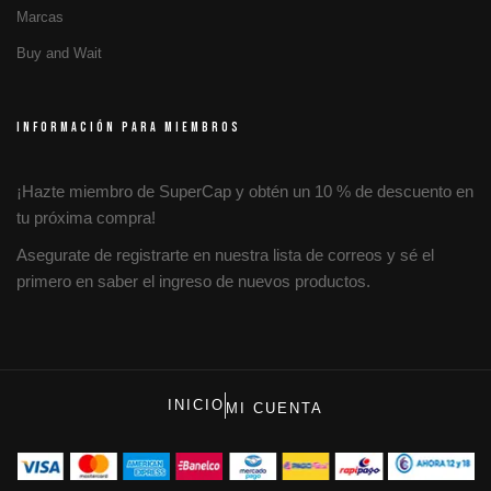
Marcas
Buy and Wait
INFORMACIÓN PARA MIEMBROS
¡Hazte miembro de SuperCap y obtén un 10 % de descuento en
tu próxima compra!
Asegurate de registrarte en nuestra lista de correos y sé el
primero en saber el ingreso de nuevos productos.
INICIO
MI CUENTA