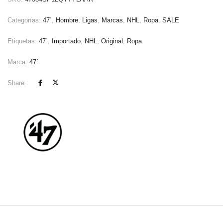
Categorías:
47´
,
Hombre
,
Ligas
,
Marcas
,
NHL
,
Ropa
,
SALE
Etiquetas:
47´
,
Importado
,
NHL
,
Original
,
Ropa
Marca:
47´
Share :