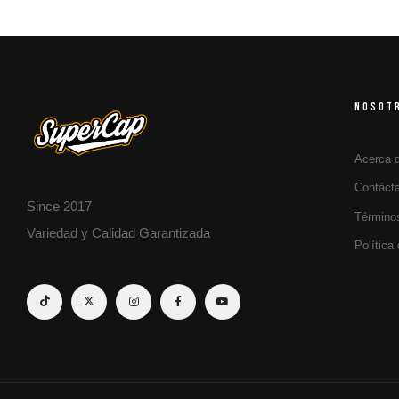
NOSOT
Acerca 
Contáct
Since 2017
Término
Variedad y Calidad Garantizada
Política