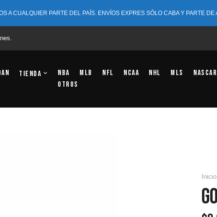
OS A CUALQUIER PARTE DEL PAÍS. ENVÍOS EXPRES SÓLO CABA Y PARTE DE
nes.
dan
NBA
MLB
NFL
NCAA
NHL
MLS
NASCAR
Tienda
OTROS
Inicio
Go