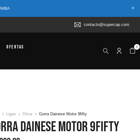
 AMBA
contacto@supercap.com
Ofertas
0
Ligas
Otros
Gorra Dainese Motor 9fifty
rra Dainese Motor 9fifty