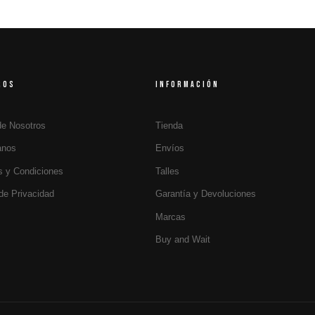
ROS
INFORMACIÓN
de Nosotros
Tienda
anos
Envíos
s y Condiciones
Talles
 de Privacidad
Garantía y Devoluciones
Marcas
Buy and Wait