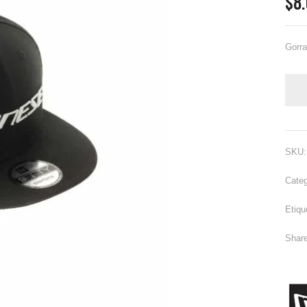
$
8
Gorra
SKU
Cate
Etiqu
Share