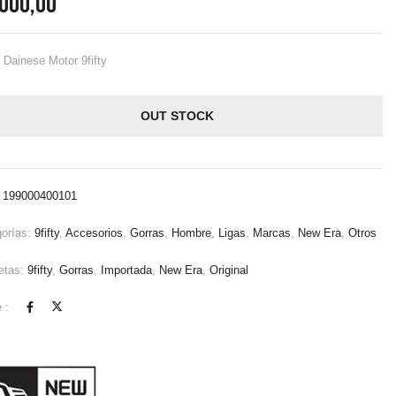
.000,00
 Dainese Motor 9fifty
OUT STOCK
:
199000400101
gorías:
9fifty
,
Accesorios
,
Gorras
,
Hombre
,
Ligas
,
Marcas
,
New Era
,
Otros
etas:
9fifty
,
Gorras
,
Importada
,
New Era
,
Original
 :