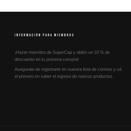
INFORMACIÓN PARA MIEMBROS
¡Hazte miembro de SuperCap y obtén un 10 % de
descuento en tu próxima compra!
Asegurate de registrarte en nuestra lista de correos y sé
el primero en saber el ingreso de nuevos productos.