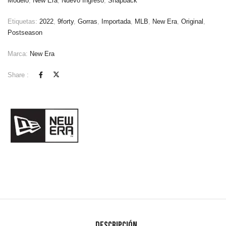
Modelo
,
New Era
,
Nuevo Ingreso
,
Snapback
Etiquetas:
2022
,
9forty
,
Gorras
,
Importada
,
MLB
,
New Era
,
Original
,
Postseason
Marca:
New Era
Share :
Descripción