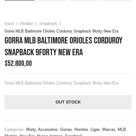
Inicio
Modelo
Snapback
Gorra MLB Baltimore Orioles Corduroy Snapback 9forty New Era
Gorra MLB Baltimore Orioles Corduroy
Snapback 9forty New Era
$
52.800,00
Gorra MLB Baltimore Orioles Corduroy Snapback 9forty New Era
OUT STOCK
Categorías:
9forty
,
Accesorios
,
Gorras
,
Hombre
,
Ligas
,
Marcas
,
MLB
,