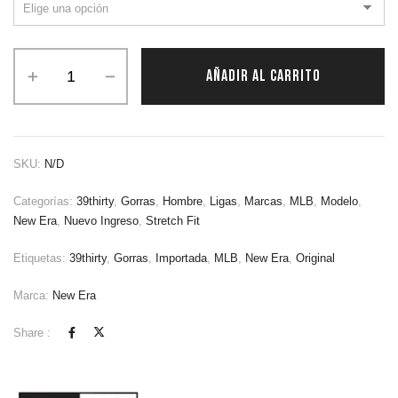
AÑADIR AL CARRITO
SKU:
N/D
Categorías:
39thirty
,
Gorras
,
Hombre
,
Ligas
,
Marcas
,
MLB
,
Modelo
,
New Era
,
Nuevo Ingreso
,
Stretch Fit
Etiquetas:
39thirty
,
Gorras
,
Importada
,
MLB
,
New Era
,
Original
Marca:
New Era
Share :