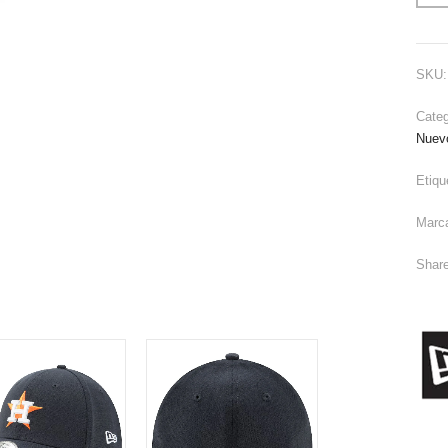
SKU
Cate
Nuev
Etiqu
Marc
Share