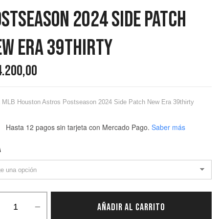
stseason 2024 Side Patch
ew Era 39thirty
4.200,00
 MLB Houston Astros Postseason 2024 Side Patch New Era 39thirty
Hasta 12 pagos sin tarjeta
con Mercado Pago.
Saber más
A
AÑADIR AL CARRITO