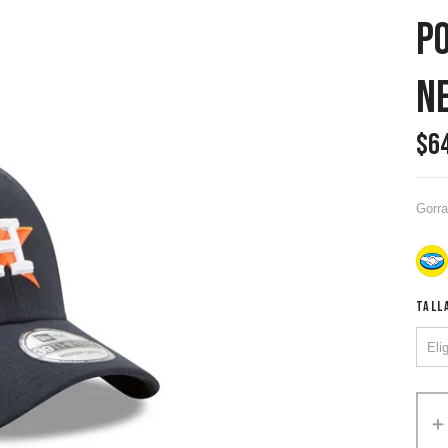
Po
N
$
6
Gorra
TALL