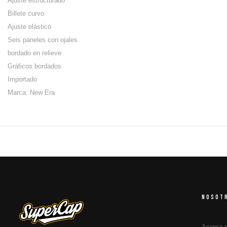
Ajuste estructurado
Billete curvo
Ajuste elástico
Seis paneles con ojales
bordado en relieve
Gráficos bordados
Importado
Marca: New Era
NOSOT
Acerca 