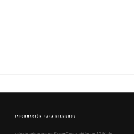
INFORMACIÓN PARA MIEMBROS
¡Hazte miembro de SuperCap y obtén un 10 % de