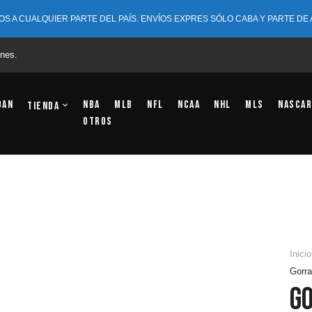
OS A CUALQUIER PARTE DEL PAÍS. ENVÍOS EXPRES SÓLO CABA Y PARTE DE
nes.
dan
NBA
MLB
NFL
NCAA
NHL
MLS
NASCAR
Tienda
OTROS
Inicio
Gorra
G