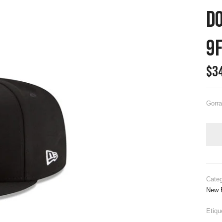
Do
9f
$
3
Gorra
Cate
New 
Etiqu