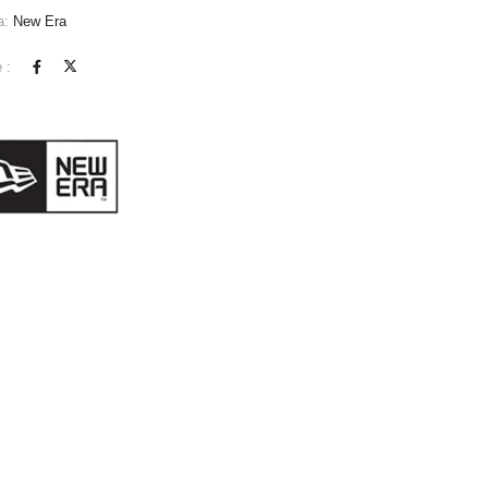
a:
New Era
 :