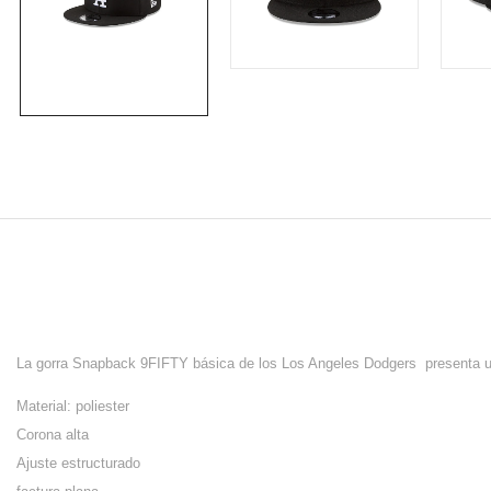
La gorra Snapback 9FIFTY básica de los Los Angeles Dodgers presenta un l
Material: poliester
Corona alta
Ajuste estructurado