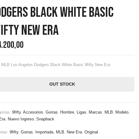
dgers Black White Basic
ifty New Era
4.200,00
 MLB Los Angeles Dodgers Black White Basic 9fifty New Era
OUT STOCK
gorías:
9fifty
,
Accesorios
,
Gorras
,
Hombre
,
Ligas
,
Marcas
,
MLB
,
Modelo
,
Era
,
Nuevo Ingreso
,
Snapback
etas:
9fifty
,
Gorras
,
Importada
,
MLB
,
New Era
,
Original