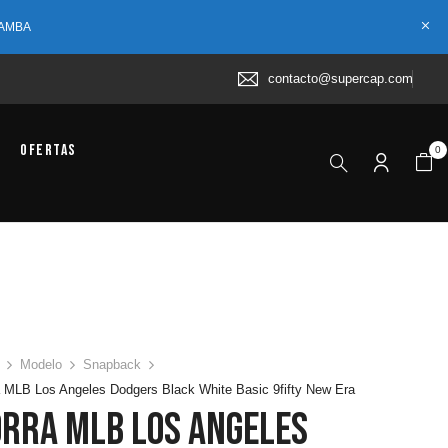
 AMBA
contacto@supercap.com
Ofertas
0
Modelo
Snapback
 MLB Los Angeles Dodgers Black White Basic 9fifty New Era
orra MLB Los Angeles