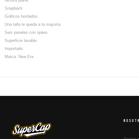
factura plana
Snapback
Gráficos bordados
Una talla le queda a la mayoría
Seis paneles con ojales
Superficie lavable
Importado
Marca: New Era
NOSOT
Acerca 