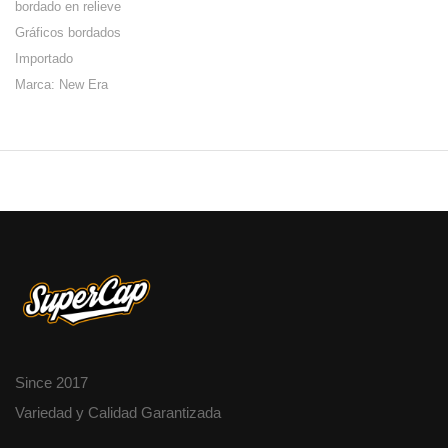
bordado en relieve
Gráficos bordados
Importado
Marca: New Era
Since 2017
Variedad y Calidad Garantizada