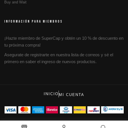
Buy and Wait
INFORMACIÓN PARA MIEMBROS
¡Hazte miembro de SuperCap y obtén un 10 % de descuento en
tu próxima compra!
Asegurate de registrarte en nuestra lista de correos y sé el
primero en saber el ingreso de nuevos productos.
INICIO
MI CUENTA