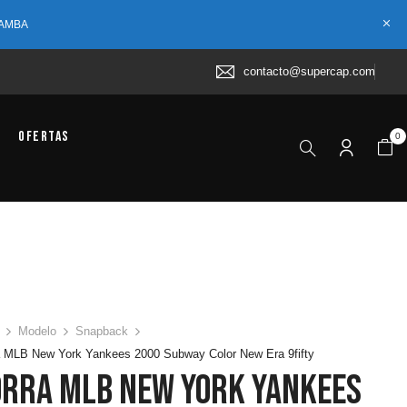
 AMBA
contacto@supercap.com
Ofertas
0
Modelo
Snapback
a MLB New York Yankees 2000 Subway Color New Era 9fifty
orra MLB New York Yankees