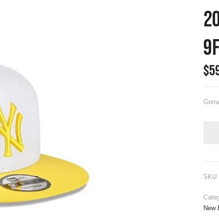
2
9f
$
5
Gorr
SKU
Cate
New 