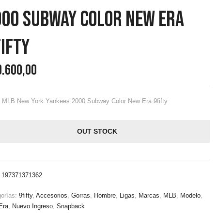
000 Subway Color New Era
ifty
9.600,00
a MLB New York Yankees 2000 Subway Color New Era 9fifty
OUT STOCK
:
197371371362
gorías:
9fifty
,
Accesorios
,
Gorras
,
Hombre
,
Ligas
,
Marcas
,
MLB
,
Modelo
,
Era
,
Nuevo Ingreso
,
Snapback