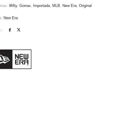
etas:
9fifty
,
Gorras
,
Importada
,
MLB
,
New Era
,
Original
a:
New Era
 :