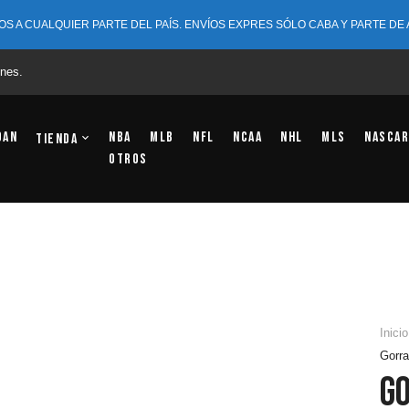
OS A CUALQUIER PARTE DEL PAÍS. ENVÍOS EXPRES SÓLO CABA Y PARTE DE
nes.
dan
NBA
MLB
NFL
NCAA
NHL
MLS
NASCAR
Tienda
OTROS
Inicio
Gorr
G