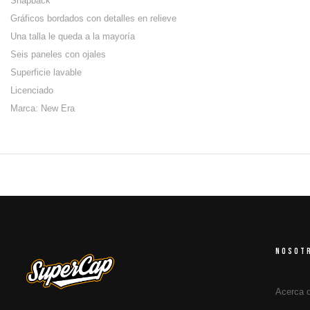
Snapback
Gráficos bordados con detalles en relieve
Una talla le queda a la mayoría
Seis paneles con ojales
Superficie lavable
Licenciado
Marca: New Era
NOSOT
Acerca 