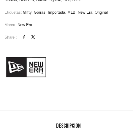
Etiquetas:
9fifty
,
Gorras
,
Importada
,
MLB
,
New Era
,
Original
Marca:
New Era
Share :
Descripción