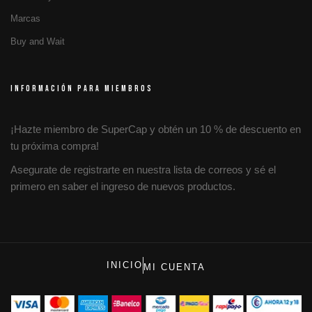
Marcas
Buy and Wait
INFORMACIÓN PARA MIEMBROS
¡Hazte miembro de SuperCap y obtén un 10 % de descuento en
tu próxima compra!
Asegurate de registrarte en nuestra lista de correos y sé el
primero en saber el ingreso de nuevos productos.
INICIO
MI CUENTA