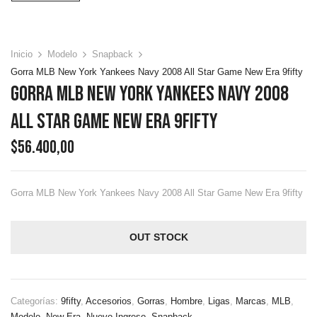
Inicio
Modelo
Snapback
Gorra MLB New York Yankees Navy 2008 All Star Game New Era 9fifty
Gorra MLB New York Yankees Navy 2008
All Star Game New Era 9fifty
$
56.400,00
Gorra MLB New York Yankees Navy 2008 All Star Game New Era 9fifty
OUT STOCK
Categorías:
9fifty
,
Accesorios
,
Gorras
,
Hombre
,
Ligas
,
Marcas
,
MLB
,
Modelo
,
New Era
,
Nuevo Ingreso
,
Snapback