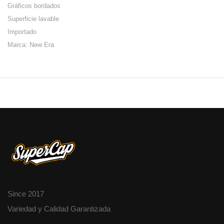
Gráficos bordados
Superficie lavable
Importado
Marca: New Era
Since 2017
Variedad y Calidad Garantizada