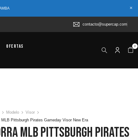
 AMBA
contacto@supercap.com
Ofertas
0
Modelo
Visor
 MLB Pittsburgh Pirates Gameday Visor New Era
orra MLB Pittsburgh Pirates