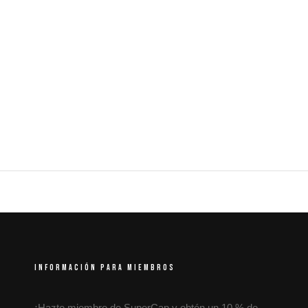
INFORMACIÓN PARA MIEMBROS
¡Hazte miembro de SuperCap y obtén un 10 % de