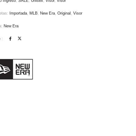
o Ingreso
,
SALE
,
Unisex
,
Visor
,
Visor
etas:
Importada
,
MLB
,
New Era
,
Original
,
Visor
a:
New Era
 :