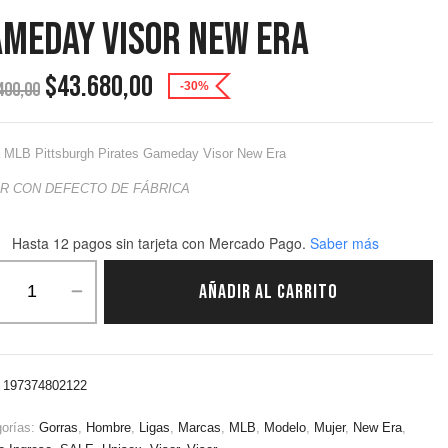
ameday Visor New Era
$
43.680,00
400,00
-30%
 MLB Pittsburgh Pirates Gameday Visor New Era
R CON DEFECTO DE FÁBRICA
Hasta 12 pagos sin tarjeta
con Mercado Pago.
Saber más
AÑADIR AL CARRITO
:
197374802122
gorías:
Gorras
,
Hombre
,
Ligas
,
Marcas
,
MLB
,
Modelo
,
Mujer
,
New Era
,