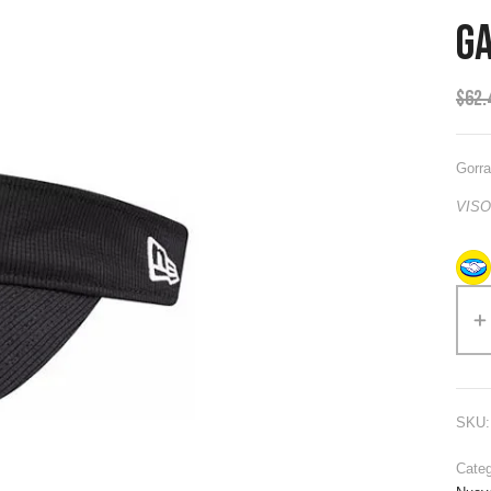
G
$
62.
Gorra
VISO
SKU
Cate