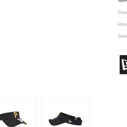
Nuev
Etiqu
Marc
Share