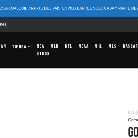
OS A CUALQUIER PARTE DEL PAÍS. ENVÍOS EXPRES SÓLO CABA Y PARTE DE
nes.
dan
NBA
MLB
NFL
NCAA
NHL
MLS
NASCAR
Tienda
OTROS
Inicio
Gorra
G