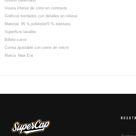
Diseño sublimado
Visera inferior de color en contraste
Gráficos bordados con detalles en relieve
Material: 95 % poliéster/5 % elastano.
Superficie lavable
Billete curvo
Correa ajustable con cierre de velcro
Marca: New Era
NOSOT
Acerca 