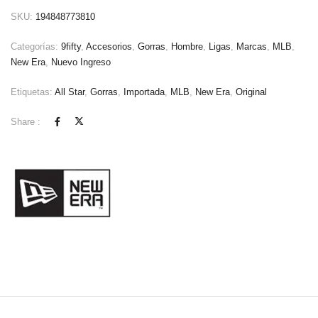
SKU:
194848773810
Categorías:
9fifty
,
Accesorios
,
Gorras
,
Hombre
,
Ligas
,
Marcas
,
MLB
,
New Era
,
Nuevo Ingreso
Etiquetas:
All Star
,
Gorras
,
Importada
,
MLB
,
New Era
,
Original
Share :