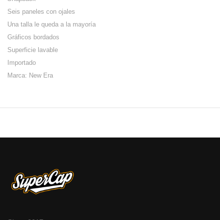
Seis paneles con ojales
Una talla le queda a la mayoría
Gráficos bordados
Superficie lavable
Importado
Marca: New Era