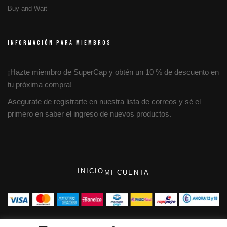
Buy and Wait
INFORMACIÓN PARA MIEMBROS
¡Hazte miembro de SuperCap y obtén un 10 % de descuento en
tu próxima compra!
Asegurate de registrarte en nuestra lista de correos y sé el
primero en saber el ingreso de nuevos productos.
INICIO
MI CUENTA