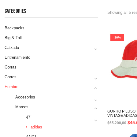
CATEGORIES
Showing all 6 re
Backpacks
Big & Tall
-30%
Calzado
Entrenamiento
Gorras
Gorros
Hombre
Accesorios
Marcas
GORRO PILUSO 
VINTAGE ADIDA
47´
$
45.
$
65.200,00
adidas
AND1