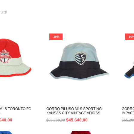
sults
-30%
-30
MLS TORONTO FC
GORRO PILUSO MLS SPORTING
GORRO
S
KANSAS CITY VINTAGE ADIDAS
IMPAC
640,00
$
45.640,00
$
65.200,00
$
65.20