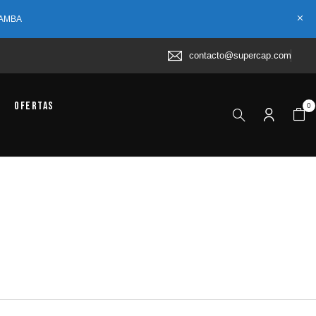
 AMBA
contacto@supercap.com
Ofertas
0