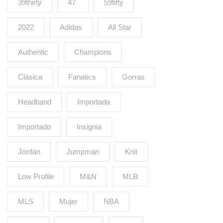
39thirty
47´
59fifty
2022
Adidas
All Star
Authentic
Champions
Clásica
Fanatics
Gorras
Headband
Importada
Importado
Insignia
Jordan
Jumpman
Knit
Low Profile
M&N
MLB
MLS
Mujer
NBA