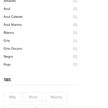
Amarillo
(1)
Azul
(2)
Azul Celeste
(1)
Azul Marino
(3)
Blanco
(1)
Gris
(1)
Gris Oscuro
(1)
Negro
(2)
Rojo
(2)
TAGS
9fifty
9forty
9twenty