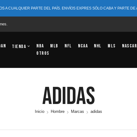
OS A CUALQUIER PARTE DEL PAÍS. ENVÍOS EXPRES SÓLO CABA Y PARTE DE
nes.
dan
NBA
MLB
NFL
NCAA
NHL
MLS
NASCAR
Tienda
OTROS
Adidas
Inicio
Hombre
Marcas
adidas