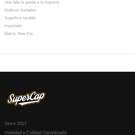
Una talla le queda a la mayoría
Gráficos bordados
Superficie lavable
Importado
Marca: New Era
Since 2017
Variedad y Calidad Garantizada