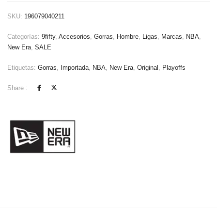
SKU:
196079040211
Categorías:
9fifty
,
Accesorios
,
Gorras
,
Hombre
,
Ligas
,
Marcas
,
NBA
,
New Era
,
SALE
Etiquetas:
Gorras
,
Importada
,
NBA
,
New Era
,
Original
,
Playoffs
Share :