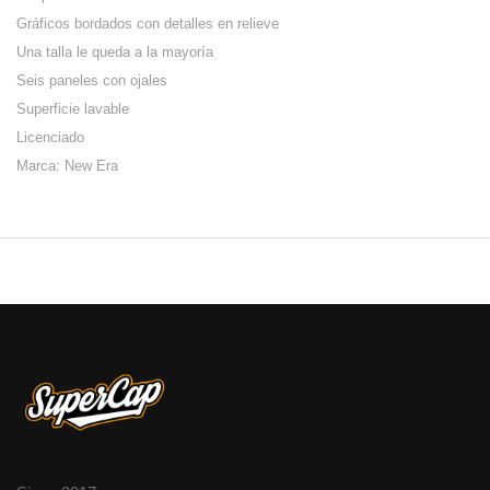
Gráficos bordados con detalles en relieve
Una talla le queda a la mayoría
Seis paneles con ojales
Superficie lavable
Licenciado
Marca: New Era