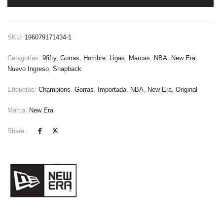
SKU:
196079171434-1
Categorías:
9fifty
,
Gorras
,
Hombre
,
Ligas
,
Marcas
,
NBA
,
New Era
,
Nuevo Ingreso
,
Snapback
Etiquetas:
Champions
,
Gorras
,
Importada
,
NBA
,
New Era
,
Original
Marca:
New Era
Share :