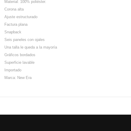
Material: 100% poliéster.
Corona alta
Ajuste estructurado
Factura plana
Snapback
Seis paneles con ojales
Una talla le queda a la mayoría
Gráficos bordados
Superficie lavable
Importado
Marca: New Era