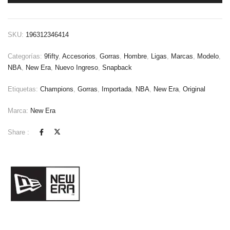
SKU:
196312346414
Categorías:
9fifty
,
Accesorios
,
Gorras
,
Hombre
,
Ligas
,
Marcas
,
Modelo
,
NBA
,
New Era
,
Nuevo Ingreso
,
Snapback
Etiquetas:
Champions
,
Gorras
,
Importada
,
NBA
,
New Era
,
Original
Marca:
New Era
Share :