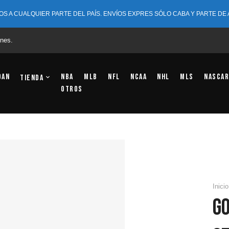
OS A CUALQUIER PARTE DEL PAÍS. ENVÍOS EXPRES SÓLO CABA Y PARTE DE
nes.
dan
NBA
MLB
NFL
NCAA
NHL
MLS
NASCAR
Tienda
OTROS
Inicio
G