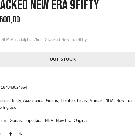
acked New Era 9fifty
.600,00
 NBA Philadelphia 76ers Stacked New Era 9fifty
OUT STOCK
:
194848024554
gorías:
9fifty
,
Accesorios
,
Gorras
,
Hombre
,
Ligas
,
Marcas
,
NBA
,
New Era
,
o Ingreso
etas:
Gorras
,
Importada
,
NBA
,
New Era
,
Original
 :