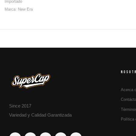
Importado
Marca: New Era
NOSOT
Acerca 
Contáct
Since 2017
Término
Variedad y Calidad Garantizada
Política