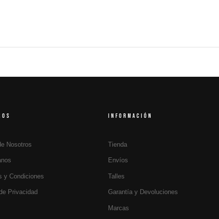
ROS
INFORMACIÓN
de Nosotros
Tienda
anos
Envíos
s y Condiciones
Talles
 de Privacidad
Garantía y Devoluciones
Marcas