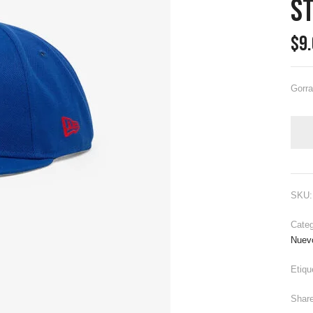
St
$
9
Gorra
SKU
Cate
Nuev
Etiqu
Share