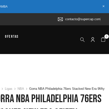
 AMBA
contacto@supercap.com
Ofertas
0
Ligas
NBA
Gorra NBA Philadelphia 76ers Stacked New Era 9fifty
orra NBA Philadelphia 76ers