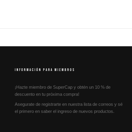
INFORMACIÓN PARA MIEMBROS
¡Hazte miembro de SuperCap y obtén un 10 % de
descuento en tu próxima compra!
Asegurate de registrarte en nuestra lista de correos y sé
el primero en saber el ingreso de nuevos productos.