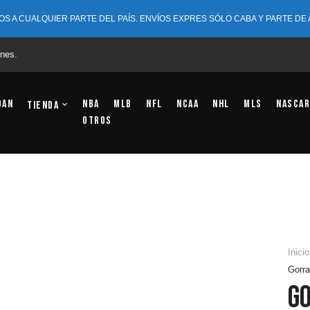
OS A CUALQUIER PARTE DEL PAÍS. ENVÍOS EXPRES SÓLO CABA Y PARTE DE
nes.
dan
NBA
MLB
NFL
NCAA
NHL
MLS
NASCAR
Tienda
OTROS
Inicio
Gorra
Go