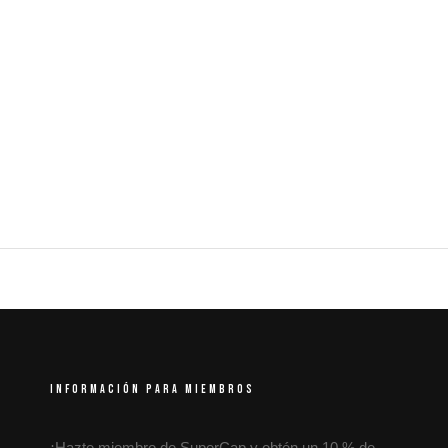
INFORMACIÓN PARA MIEMBROS
¡Hazte miembro de SuperCap y obtén un 10 % de