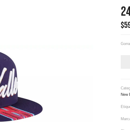
24
$
5
Gorra
Cate
New 
Etiqu
Marc