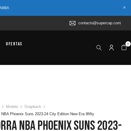
 AMBA
contacto@supercap.com
Ofertas
0
Modelo
Snapback
 NBA Phoenix Suns 2023-24 City Edition New Era 9fifty
rra NBA Phoenix Suns 2023-