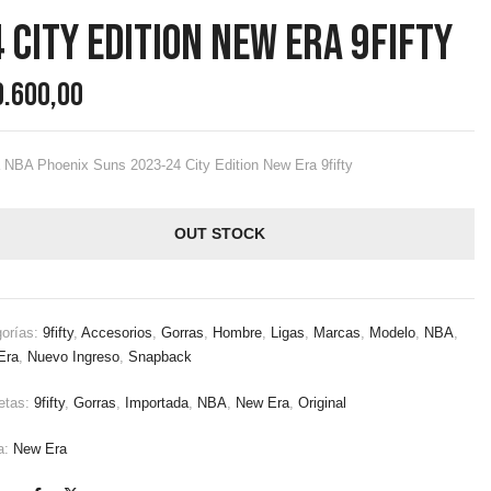
 City Edition New Era 9fifty
9.600,00
 NBA Phoenix Suns 2023-24 City Edition New Era 9fifty
OUT STOCK
gorías:
9fifty
,
Accesorios
,
Gorras
,
Hombre
,
Ligas
,
Marcas
,
Modelo
,
NBA
,
Era
,
Nuevo Ingreso
,
Snapback
etas:
9fifty
,
Gorras
,
Importada
,
NBA
,
New Era
,
Original
a:
New Era