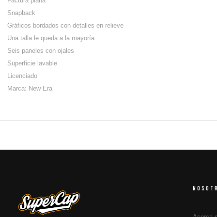
Factura plana
Snapback
Gráficos bordados con detalles en relieve
Una talla le queda a la mayoría
Seis paneles con ojales
Superficie lavable
Licenciado
Marca: New Era
NOSOT
Acerca 