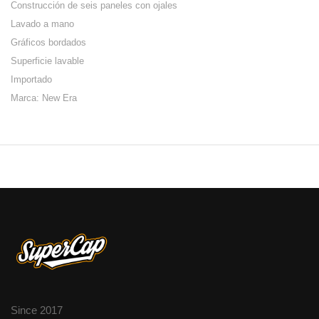
Construcción de seis paneles con ojales
Lavado a mano
Gráficos bordados
Superficie lavable
Importado
Marca: New Era
Since 2017