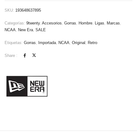
SKU:
193648637895
Categorías:
9twenty
,
Accesorios
,
Gorras
,
Hombre
,
Ligas
,
Marcas
,
NCAA
,
New Era
,
SALE
Etiquetas:
Gorras
,
Importada
,
NCAA
,
Original
,
Retro
Share :